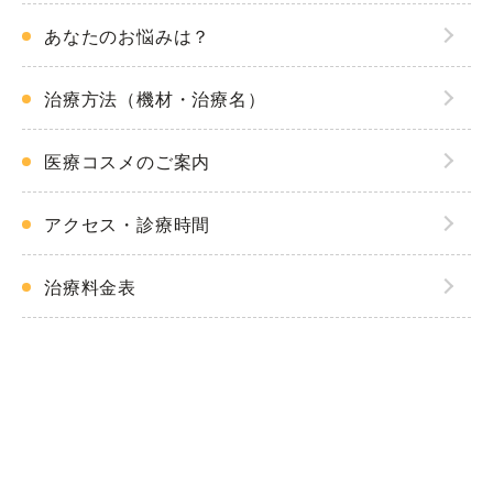
あなたのお悩みは？
診療時間
月
火
水
木
金
土
日・祝
治療方法（機材・治療名）
9:00〜12:00
●
●
●
●
●
●
休
16:00〜19:00
●
●
●
休
●
休
休
医療コスメのご案内
アクセス・診療時間
治療料金表